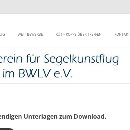
V.
LUG
WETTBEWERBE
KÜT – KOPPS ÜBER TREFFEN
KONTAKT
UND
SCHIEDSRICHTER
HE BRUCHSAL
SALZMANNCUP
SALZMANNCUP 2026
ICHTLINIEN
LUG
N VORTRAG VON
BROS
RAIT
twendigen Unterlagen zum Download.
SNAHME EDEW